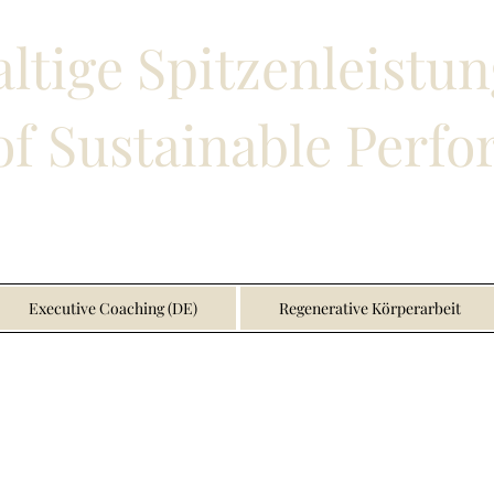
ltige Spitzenleistun
f Sustainable Perf
Executive Coaching (DE)
Regenerative Körperarbeit