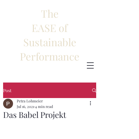
The
EASE of
Sustainable
Performance
Deutsche Blogs
Post
Petra Lohmeier
Jul 16, 2021
4 min read
Das Babel Projekt